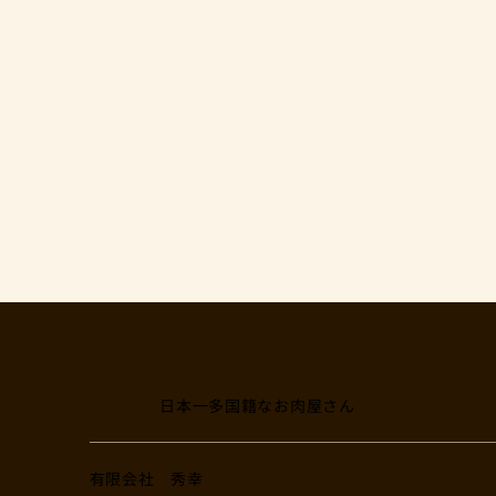
日本一多国籍なお肉屋さん
​有限会社 秀幸