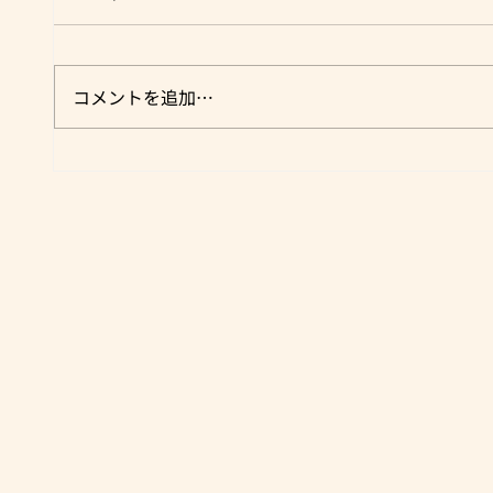
コメントを追加…
平塚でBBQ用のお肉なら！任
営業日・
せて安心♪肉のユーダイ
ダイ)