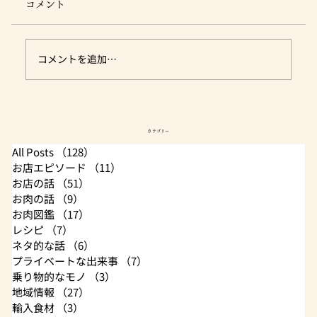
コメント
コメントを追加…
営業日・休み案内 (肉のユーダイ)
カテゴリー
All Posts
（128）
128件の記事
お店エピソード
（11）
11件の記事
お店の話
（51）
51件の記事
お肉の話
（9）
9件の記事
お肉図鑑
（17）
17件の記事
レシピ
（7）
7件の記事
ネタ的な話
（6）
6件の記事
プライベートな出来事
（7）
7件の記事
乗り物的なモノ
（3）
3件の記事
地域情報
（27）
27件の記事
輸入食材
（3）
3件の記事