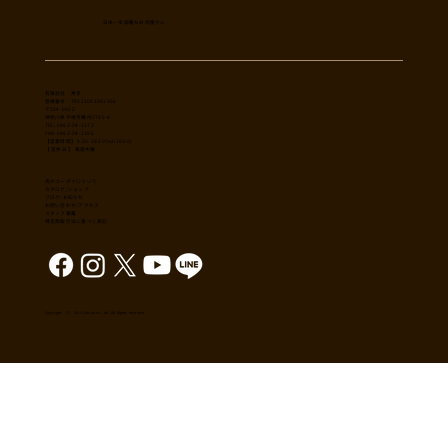
日本一多国籍なお肉屋さん
​有限会社 秀幸
登録番号：T8021002061566
〒254-0002
神奈川県平塚市横内3785-4
TEL: 0463-54-1173
FAX: 0463-54-1186
【営業時間】 9:30-19:30(sun18:30)
【 定休日 】 毎週木曜
肉のユーダイについて
カタログ/ショップ
ブログ/お知らせ
​お問い合わせ/アクセス
スタッフ募集
特定商取引法に基づく表記
Copyright （C） 2017,shuko co., ltd. All Rights reserved.