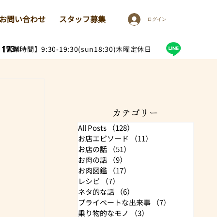
お問い合わせ
スタッフ募集
ログイン
1173
【営業時間】9:30-19:30(sun18:30)木曜定休日
カテゴリー
All Posts
（128）
128件の記事
お店エピソード
（11）
11件の記事
お店の話
（51）
51件の記事
お肉の話
（9）
9件の記事
お肉図鑑
（17）
17件の記事
レシピ
（7）
7件の記事
ネタ的な話
（6）
6件の記事
プライベートな出来事
（7）
7件の記事
乗り物的なモノ
（3）
3件の記事