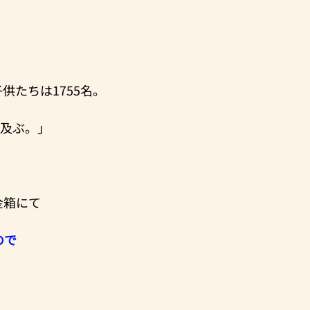
供たちは1755名。
に及ぶ。」
金箱にて
ので