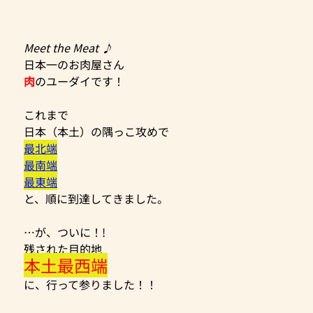
Meet the Meat ♪
日本一のお肉屋さん
肉
のユーダイです！
これまで
日本（本土）の隅っこ攻めで
最北端
最南端
最東端
と、順に到達してきました。
…が、ついに！!
残された目的地
本土最西端
に、行って参りました！！