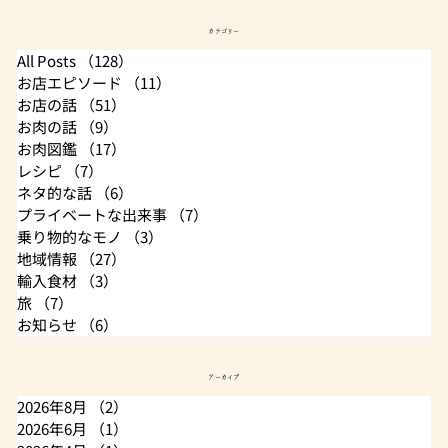
カテゴリー
All Posts
（128）
128件の記事
お店エピソード
（11）
11件の記事
お店の話
（51）
51件の記事
お肉の話
（9）
9件の記事
お肉図鑑
（17）
17件の記事
レシピ
（7）
7件の記事
ネタ的な話
（6）
6件の記事
プライベートな出来事
（7）
7件の記事
乗り物的なモノ
（3）
3件の記事
地域情報
（27）
27件の記事
輸入食材
（3）
3件の記事
旅
（7）
7件の記事
お知らせ
（6）
6件の記事
アーカイブ
2026年8月
（2）
2件の記事
2026年6月
（1）
1件の記事