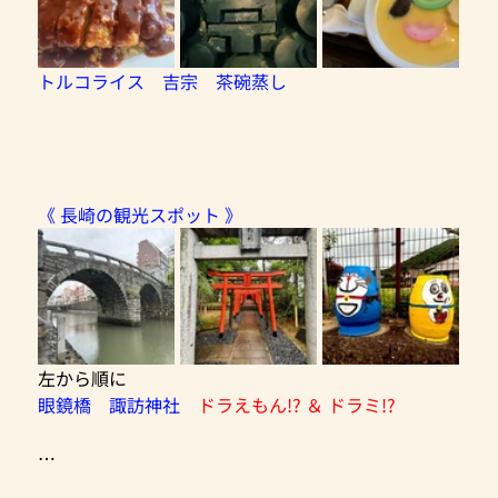
トルコライス　吉宗　茶碗蒸し
《 長崎の観光スポット 》
左から順に
眼鏡橋　諏訪神社　
ドラえもん!? ＆ ドラミ!?
…