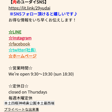
【
肉
のユーダイSNS】
https://lit.link/29yudai
※SNSフォロー頂けると嬉しいです♪
お得な情報をいち早くお伝えします！  
☆LINE
☆Instagram
☆facebook
☆twitter(社長)​ 
☆ホームページ
☆営業時間☆ 
We’re open 9:30～19:30 (sun 18:30)
☆定休日☆
closed on Thursdays
毎週木曜定休 
本土四極
神崎鼻公園
本土最西端
プライベートな出来事