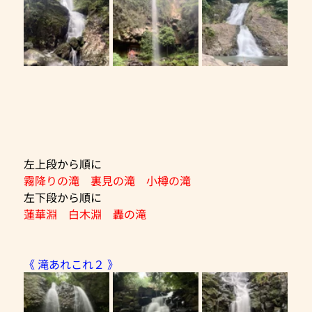
左上段から順に
霧降りの滝　裏見の滝　小樽の滝
左下段から順に
蓮華淵　白木淵　轟の滝
《 滝あれこれ２ 》