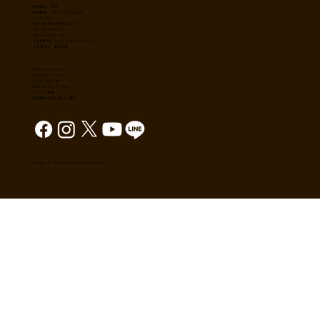
​有限会社 秀幸
登録番号：T8021002061566
〒254-0002
神奈川県平塚市横内3785-4
TEL: 0463-54-1173
FAX: 0463-54-1186
【営業時間】 9:30-19:30(sun18:30)
【 定休日 】 毎週木曜
肉のユーダイについて
カタログ/ショップ
ブログ/お知らせ
​お問い合わせ/アクセス
スタッフ募集
特定商取引法に基づく表記
Copyright （C） 2017,shuko co., ltd. All Rights reserved.