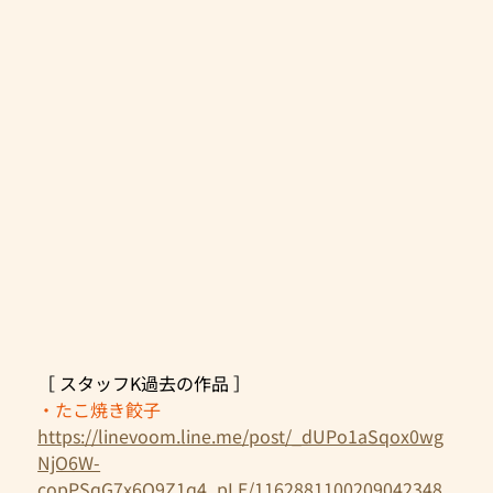
［ スタッフK過去の作品 ］
・たこ焼き餃子
https://linevoom.line.me/post/_dUPo1aSqox0wg
NjO6W-
copPSqG7x6O9Z1q4_pLE/1162881100209042348