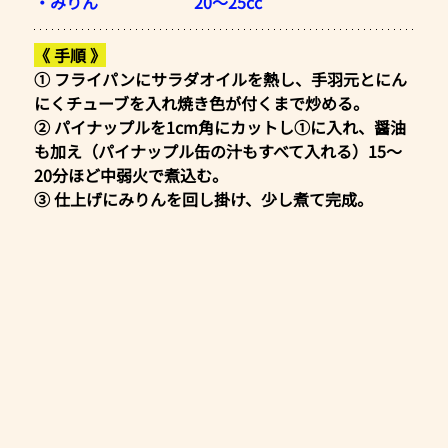
・みりん　　　　　　20～25cc
《 手順 》
① フライパンにサラダオイルを熱し、手羽元とにん
にくチューブを入れ焼き色が付くまで炒める。
② パイナップルを1cm角にカットし①に入れ、醤油
も加え（パイナップル缶の汁もすべて入れる）15～
20分ほど中弱火で煮込む。
③ 仕上げにみりんを回し掛け、少し煮て完成。