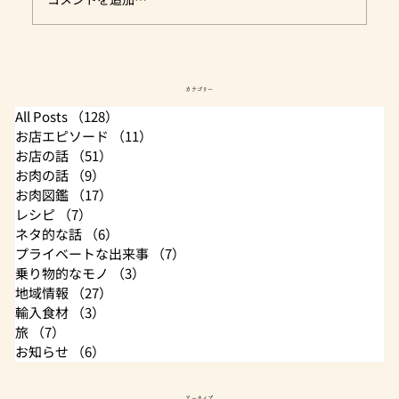
☆《 炊飯器で牛スジ煮込み 》スタッフK
カテゴリー
レシピ♪
All Posts
（128）
128件の記事
お店エピソード
（11）
11件の記事
お店の話
（51）
51件の記事
お肉の話
（9）
9件の記事
お肉図鑑
（17）
17件の記事
レシピ
（7）
7件の記事
ネタ的な話
（6）
6件の記事
プライベートな出来事
（7）
7件の記事
乗り物的なモノ
（3）
3件の記事
地域情報
（27）
27件の記事
輸入食材
（3）
3件の記事
旅
（7）
7件の記事
お知らせ
（6）
6件の記事
アーカイブ