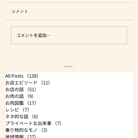
コメント
コメントを追加…
クリスマスチキン - 2025年 - 肉のユーダ
カテゴリー
イ
All Posts
（128）
128件の記事
お店エピソード
（11）
11件の記事
お店の話
（51）
51件の記事
お肉の話
（9）
9件の記事
お肉図鑑
（17）
17件の記事
レシピ
（7）
7件の記事
ネタ的な話
（6）
6件の記事
プライベートな出来事
（7）
7件の記事
乗り物的なモノ
（3）
3件の記事
地域情報
（27）
27件の記事