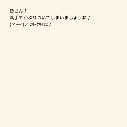
皆さん！
素手でかぶりついてしまいましょうね♪
(*^ー^)ノ ﾒﾘｰｸﾘｽﾏｽ♪