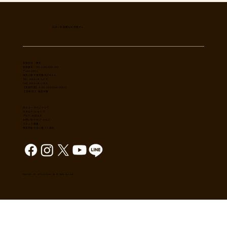
日本一多国籍なお肉屋さん
​有限会社 秀幸
登録番号：T8021002061566
〒254-0002
神奈川県平塚市横内3785-4
TEL: 0463-54-1173
FAX: 0463-54-1186
【営業時間】 9:30-19:30(sun18:30)
【 定休日 】 毎週木曜
肉のユーダイについて
カタログ/ショップ
ブログ/お知らせ
​お問い合わせ/アクセス
スタッフ募集
特定商取引法に基づく表記
Copyright （C） 2017,shuko co., ltd. All Rights reserved.