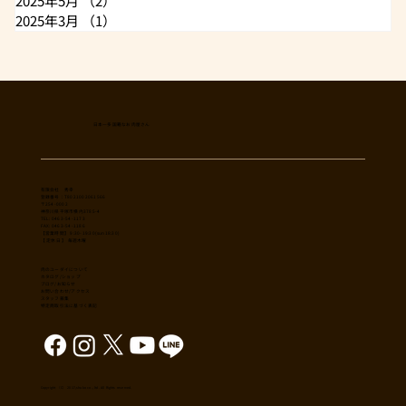
2025年5月
（2）
2件の記事
2025年3月
（1）
1件の記事
日本一多国籍なお肉屋さん
​有限会社 秀幸
登録番号：T8021002061566
〒254-0002
神奈川県平塚市横内3785-4
TEL: 0463-54-1173
FAX: 0463-54-1186
【営業時間】 9:30-19:30(sun18:30)
【 定休日 】 毎週木曜
肉のユーダイについて
カタログ/ショップ
ブログ/お知らせ
​お問い合わせ/アクセス
スタッフ募集
特定商取引法に基づく表記
Copyright （C） 2017,shuko co., ltd. All Rights reserved.