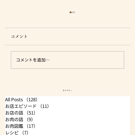
コメント
コメントを追加…
営業日・休み案内 (肉のユーダイ)
カテゴリー
All Posts
（128）
128件の記事
お店エピソード
（11）
11件の記事
お店の話
（51）
51件の記事
お肉の話
（9）
9件の記事
お肉図鑑
（17）
17件の記事
レシピ
（7）
7件の記事