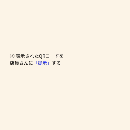
③ 表示されたQRコードを
店員さんに
「提示」
する