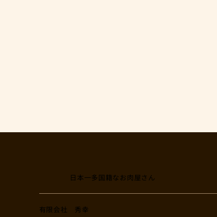
日本一多国籍なお肉屋さん
​有限会社 秀幸