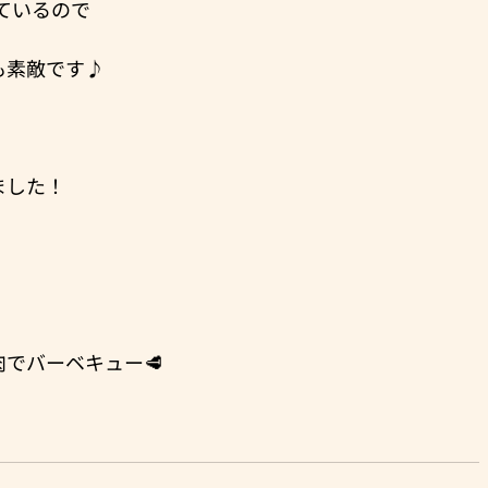
れているので
も素敵です♪
ました！
でバーベキュー🥩