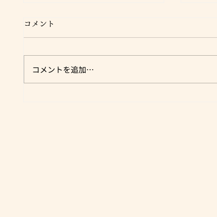
コメント
コメントを追加…
TV・ラジオ・雑誌等メディ
肉の
ア登場実績（肉のユーダイ）
新）