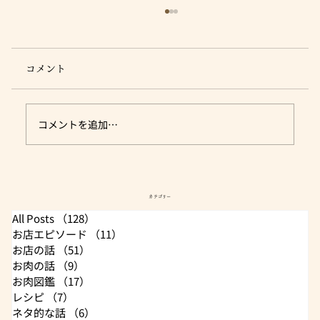
コメント
コメントを追加…
骨付き肉を食べ易く♪ - 手羽先編 -
カテゴリー
All Posts
（128）
128件の記事
お店エピソード
（11）
11件の記事
お店の話
（51）
51件の記事
お肉の話
（9）
9件の記事
お肉図鑑
（17）
17件の記事
レシピ
（7）
7件の記事
ネタ的な話
（6）
6件の記事