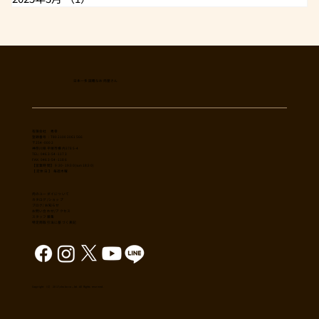
日本一多国籍なお肉屋さん
​有限会社 秀幸
登録番号：T8021002061566
〒254-0002
神奈川県平塚市横内3785-4
TEL: 0463-54-1173
FAX: 0463-54-1186
【営業時間】 9:30-19:30(sun18:30)
【 定休日 】 毎週木曜
肉のユーダイについて
カタログ/ショップ
ブログ/お知らせ
​お問い合わせ/アクセス
スタッフ募集
特定商取引法に基づく表記
Copyright （C） 2017,shuko co., ltd. All Rights reserved.