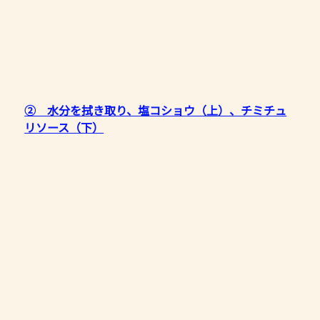
②　水分を拭き取り、塩コショウ（上）、チミチュ
リソース（下）