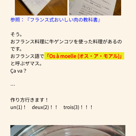
参照：『フランス式おいしい肉の教科書』
そう。
おフランス料理に牛ゲンコツを使った料理があるの
です。
おフランス語で
「Os à moelle (オス・ア・モアル)」
と呼ぶザマス。
Ça va？
…
作り方行きます！
un(1)！　deux(2)！！　trois(3)！！！　