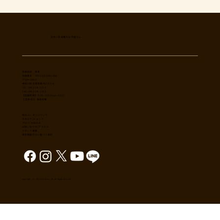
日本一多国籍なお肉屋さん
​有限会社 秀幸
登録番号：T8021002061566
〒254-0002
神奈川県平塚市横内3785-4
TEL: 0463-54-1173
FAX: 0463-54-1186
【営業時間】 9:30-19:30(sun18:30)
【 定休日 】 毎週木曜
肉のユーダイについて
カタログ/ショップ
ブログ/お知らせ
​お問い合わせ/アクセス
スタッフ募集
特定商取引法に基づく表記
Copyright （C） 2017,shuko co., ltd. All Rights reserved.