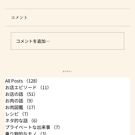
コメント
コメントを追加…
肉のユーダイ沿革（都度更新）
カテゴリー
All Posts
（128）
128件の記事
お店エピソード
（11）
11件の記事
お店の話
（51）
51件の記事
お肉の話
（9）
9件の記事
お肉図鑑
（17）
17件の記事
レシピ
（7）
7件の記事
ネタ的な話
（6）
6件の記事
プライベートな出来事
（7）
7件の記事
乗り物的なモノ
（3）
3件の記事