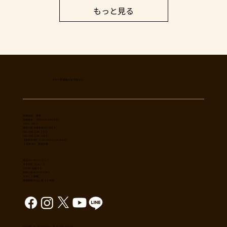
もっと見る
日本一多国籍なお肉屋さん
​有限会社 秀幸
登録番号：T8021002061566
〒254-0002
神奈川県平塚市横内3785-4
TEL: 0463-54-1173
FAX: 0463-54-1186
【営業時間】 9:30-19:30(sun18:30)
【 定休日 】 毎週木曜
肉のユーダイについて
カタログ/ショップ
ブログ/お知らせ
​お問い合わせ/アクセス
スタッフ募集
特定商取引法に基づく表記
Copyright （C） 2017,shuko co., ltd. All Rights reserved.